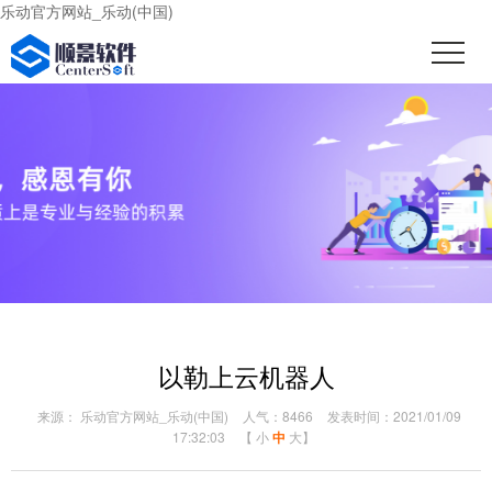
乐动官方网站_乐动(中国)
以勒上云机器人
来源： 乐动官方网站_乐动(中国)
人气：8466
发表时间：2021/01/09
17:32:03
【
小
中
大
】