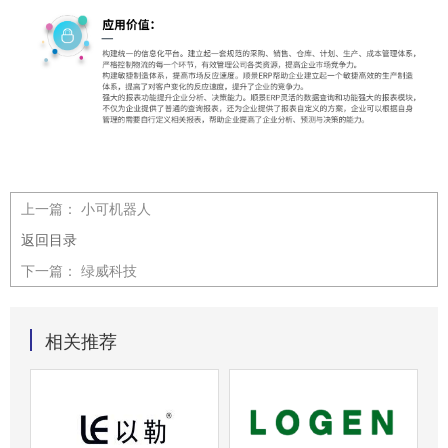
上一篇：
小可机器人
返回目录
下一篇：
绿威科技
相关推荐