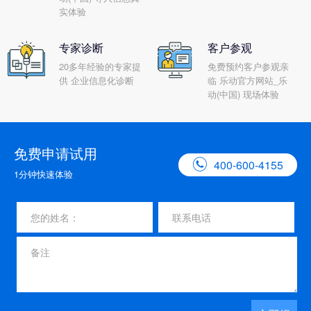
实体验
专家诊断
客户参观
20多年经验的专家提
免费预约客户参观亲
供 企业信息化诊断
临 乐动官方网站_乐
动(中国) 现场体验
免费申请试用

400-600-4155
1分钟快速体验