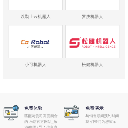
以勒上云机器人
罗庚机器人
小可机器人
松健机器人
免费体验
免费演示
匹配与贵司高度契合
与销售顾问预约时间
的 乐动官方网站_乐
我 们登门为您演示
动(中国) 导入信息真