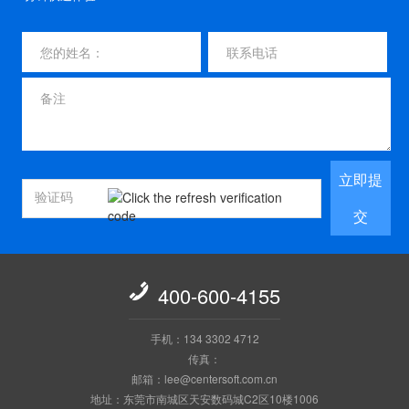
立即提
交

400-600-4155
手机：134 3302 4712
传真：
邮箱：lee@centersoft.com.cn
地址：东莞市南城区天安数码城C2区10楼1006