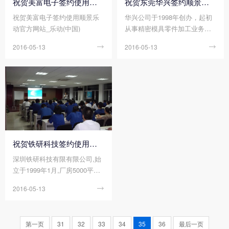
祝贺美富电子签约使用顺景乐动官方网站_乐动(中国)
祝贺东莞华兴签约顺景乐动官方网站_乐动(中国)
择数据库呢?虽然这...
祝贺美富电子签约使用顺景乐
华兴公司于1998年创办，起初
动官方网站_乐动(中国)
从事精密模具零件加工业务。
公司现在及未来将以精密注塑
2016-05-13

2016-05-13

业务和装配业务为主营方向,同
时兼营模具制造业务。公司集
中致力于服务电子、汽车及健
康医疗产业的客户。
祝贺铁研科技签约使用顺景乐动官方网站_乐动(中国)
深圳铁研科技有限有限公司,始
立于1999年1月,厂房5000平米,
员工600多人,是专业生产电源
2016-05-13

适配器(adaptor),充电器及各种
开关电源(switching)的高新科技
企业,研发力量强,在香港,深圳,
第一页
31
32
33
34
35
36
最后一页
日本多地设有研发中心,产品安