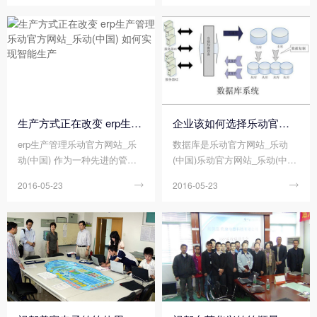
求。
然，合理的使用生产管理软件
也是至关重要的。
生产方式正在改变 erp生产管理乐动官方网站_乐动(中国) 如何实现智能生产
企业该如何选择乐动官方网站_乐动(中国)数据库
erp生产管理乐动官方网站_乐
数据库是乐动官方网站_乐动
动(中国) 作为一种先进的管理
(中国)乐动官方网站_乐动(中国)
模式，能够有效帮助企业提升
使用的核心配置，其性能和表
2016-05-23

2016-05-23

生产管理水平，打通企业内部
现直接影响到乐动官方网站_乐
信息传递屏障，从而实现一体
动(中国)乐动官方网站_乐动(中
化发展。下面我们将为大家介
国) 的可操作性， 一个成功乐
绍一下erp生产管理乐动官方网
动官方网站_乐动(中国)乐动官
站_乐动(中国) 是如何实现智能
方网站_乐动(中国) 的背后，必
生产的。
定有一个默默支持它的数据
库，因此，选择数据库是企业
实施乐动官方网站_乐动(中国)
的首要工作。那么应该怎样选