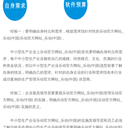
经验一：要明确自身特点和需求，根据需求找针对性的乐动官方网站_
乐动(中国)乐动官方网站_乐动(中国) 。
中小型生产企业上乐动官方网站_乐动(中国)首先要明确自身特点和需
求，每个中小型生产企业都有自己的规模、经营模式、文化、所属的行业
和资金状况，所以中小型生产企业乐动官方网站_乐动(中国)选型前要了解
自身的情况，明确自己的需求。针对的自身企业的行业和需求找有本行业
成功案例的生产管理乐动官方网站_乐动(中国) 供货商。
经验二：企业最高领导层要重视乐动官方网站_乐动(中国)管理乐动官
方网站_乐动(中国) 的实施，明确乐动官方网站_乐动(中国)乐动官方网站_
乐动(中国) 实施的意义。
中小型生产企业乐动官方网站_乐动(中国)的实施其领导层和员工必须
了解功能及作用中小型生产企业的领导层要明确乐动官方网站_乐动(中国)