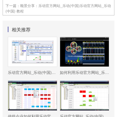
下一篇：
顺景分享：乐动官方网站_乐动(中国)乐动官方网站_乐动
(中国) 教程
相关推荐
乐动官方网站_乐动(中国)乐动官方网站_乐动(中国) 分为哪几种类型?
如何利用乐动官方网站_乐动(中国)软件帮助企业更好地规避风险?
传统企业如何利用乐动官方网站_乐动(中国)乐动官方网站_乐动(中国) 重塑竞争力?
乐动官方网站_乐动(中国)能解决哪些管理问题?