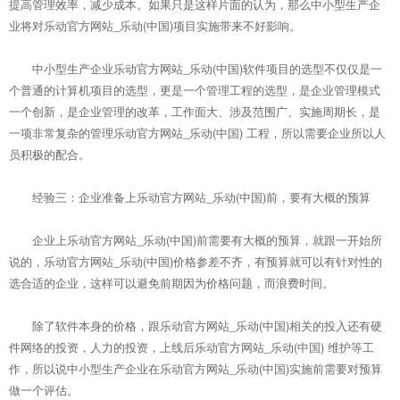
提高管理效率，减少成本。如果只是这样片面的认为，那么中小型生产企
业将对乐动官方网站_乐动(中国)项目实施带来不好影响。
中小型生产企业乐动官方网站_乐动(中国)软件项目的选型不仅仅是一
个普通的计算机项目的选型，更是一个管理工程的选型，是企业管理模式
一个创新，是企业管理的改革，工作面大、涉及范围广、实施周期长，是
一项非常复杂的管理乐动官方网站_乐动(中国) 工程，所以需要企业所以人
员积极的配合。
经验三：企业准备上乐动官方网站_乐动(中国)前，要有大概的预算
企业上乐动官方网站_乐动(中国)前需要有大概的预算，就跟一开始所
说的，乐动官方网站_乐动(中国)价格参差不齐，有预算就可以有针对性的
选合适的企业，这样可以避免前期因为价格问题，而浪费时间。
除了软件本身的价格，跟乐动官方网站_乐动(中国)相关的投入还有硬
件网络的投资，人力的投资，上线后乐动官方网站_乐动(中国) 维护等工
作，所以说中小型生产企业在乐动官方网站_乐动(中国)实施前需要对预算
做一个评估。