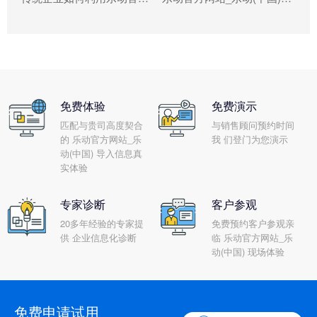
免费体验
免费演示
匹配与贵司高度契合
与销售顾问预约时间
的 乐动官方网站_乐
我 们登门为您演示
动(中国) 导入信息真
实体验
专家诊断
客户参观
20多年经验的专家提
免费预约客户参观亲
供 企业信息化诊断
临 乐动官方网站_乐
动(中国) 现场体验
免费申请试用