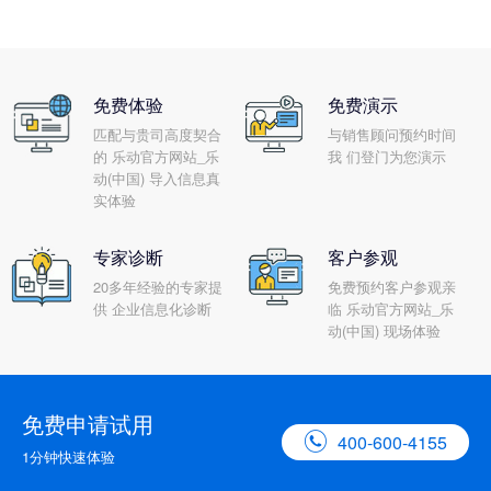
免费体验
免费演示
匹配与贵司高度契合
与销售顾问预约时间
的 乐动官方网站_乐
我 们登门为您演示
动(中国) 导入信息真
实体验
专家诊断
客户参观
20多年经验的专家提
免费预约客户参观亲
供 企业信息化诊断
临 乐动官方网站_乐
动(中国) 现场体验
免费申请试用

400-600-4155
1分钟快速体验