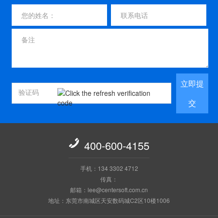
立即提
交

400-600-4155
手机：134 3302 4712
传真：
邮箱：lee@centersoft.com.cn
地址：东莞市南城区天安数码城C2区10楼1006