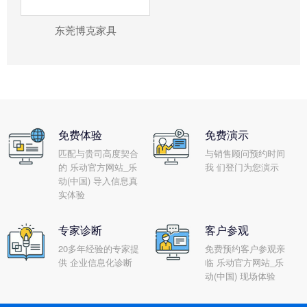
东莞博克家具
免费体验
免费演示
匹配与贵司高度契合
与销售顾问预约时间
的 乐动官方网站_乐
我 们登门为您演示
动(中国) 导入信息真
实体验
专家诊断
客户参观
20多年经验的专家提
免费预约客户参观亲
供 企业信息化诊断
临 乐动官方网站_乐
动(中国) 现场体验