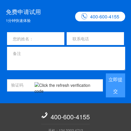
免费申请试用

400-600-4155
1分钟快速体验
立即提
交

400-600-4155
手机：134 3302 4712