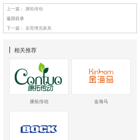
上一篇：
康拓传动
返回目录
下一篇：
东莞博克家具
相关推荐
康拓传动
金海马