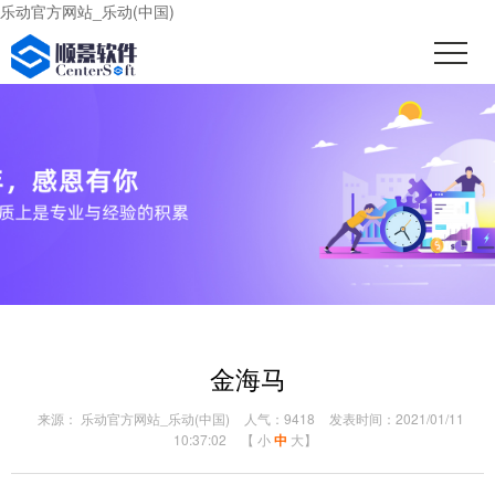
乐动官方网站_乐动(中国)
金海马
来源： 乐动官方网站_乐动(中国)
人气：9418
发表时间：2021/01/11
10:37:02
【
小
中
大
】