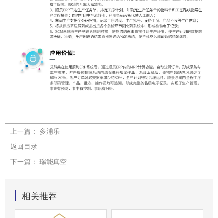
上一篇：
多浦乐
返回目录
下一篇：
瑞能真空
相关推荐