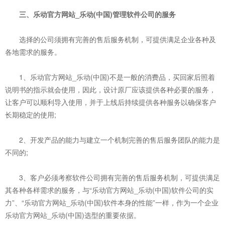
三、乐动官方网站_乐动(中国)管理软件公司的服务
选择的公司须拥有完善的售后服务机制，可提供满足企业各种及
各地需求的服务。
1、乐动官方网站_乐动(中国)不是一般的消费品，买回家后照着
说明书的指示就会使用，因此，设计原厂应该提供各种必要的服务，
让客户可以顺利导入使用，并于上线后持续提供各种服务以确保客户
长期稳定的使用;
2、开发产品的能力与建立一个机制完善的售后服务团队的能力是
不同的;
3、客户必须考察软件公司拥有完善的售后服务机制，可提供满足
其各种各样需求的服务，与“乐动官方网站_乐动(中国)软件公司的实
力”、“乐动官方网站_乐动(中国)软件本身的性能”一样，作为一个企业
乐动官方网站_乐动(中国)选型的重要依据。