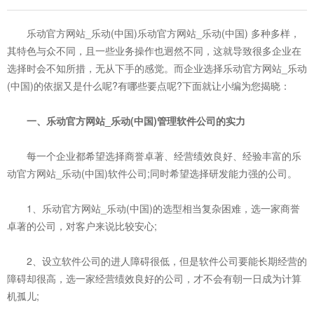
乐动官方网站_乐动(中国)乐动官方网站_乐动(中国) 多种多样，
其特色与众不同，且一些业务操作也迥然不同，这就导致很多企业在
选择时会不知所措，无从下手的感觉。而企业选择乐动官方网站_乐动
(中国)的依据又是什么呢?有哪些要点呢?下面就让小编为您揭晓：
一、乐动官方网站_乐动(中国)管理软件公司的实力
每一个企业都希望选择商誉卓著、经营绩效良好、经验丰富的乐
动官方网站_乐动(中国)软件公司;同时希望选择研发能力强的公司。
1、乐动官方网站_乐动(中国)的选型相当复杂困难，选一家商誉
卓著的公司，对客户来说比较安心;
2、设立软件公司的进人障碍很低，但是软件公司要能长期经营的
障碍却很高，选一家经营绩效良好的公司，才不会有朝一日成为计算
机孤儿;