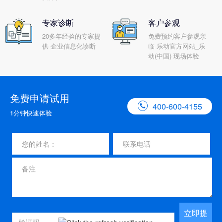
专家诊断
客户参观
20多年经验的专家提
免费预约客户参观亲
供 企业信息化诊断
临 乐动官方网站_乐
动(中国) 现场体验
免费申请试用

400-600-4155
1分钟快速体验
立即提