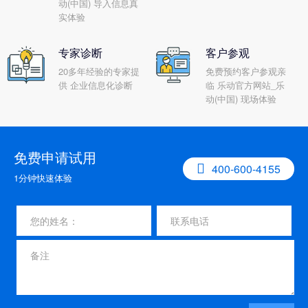
动(中国) 导入信息真
实体验
专家诊断
客户参观
20多年经验的专家提
免费预约客户参观亲
供 企业信息化诊断
临 乐动官方网站_乐
动(中国) 现场体验
免费申请试用

400-600-4155
1分钟快速体验