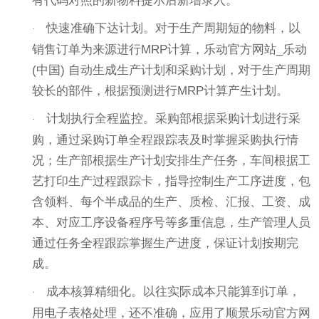
有代码对照的新物料提示后新增录入。
快速准确下达计划。对于生产周期短的物料，以
·
销售订单为来源进行MRP计算，乐动官方网站_乐动
(中国) 自动生成生产计划和采购计划，对于生产周期
较长的部件，根据预测进行MRP计算产生计划。
计划执行全程监控。采购部根据采购计划进行采
·
购，通过采购订单全程跟踪表及时掌握采购执行情
况；生产部根据生产计划安排生产任务，车间根据工
艺打印生产过程跟踪卡，指导控制生产工序进度，包
含领料、每个半成品的生产、质检、汇报、工资、成
本、对应工序设备程序号等多重信息，生产管理人员
通过任务全程跟踪掌握生产进度，保证计划按期完
成。
成本核算精细化。以往实际成本只能算到订单，
·
用电子表格处理，还不准确，应用了顺景乐动官方网