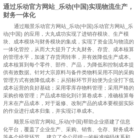
通过乐动官方网站_乐动(中国)实现物流生产，
财务一体化
通过顺景乐动官方网站_乐动(中国)乐动官方网站_乐
动(中国) 的应用，大丸成功实现了进销存模块、生产模
块、成本模块与财务模块的集成，实现了资金流与物流的
一体化管控，从而大大提升了大丸财务、存货、成本核算
的管理水平，加速了存货周转率，并有效降低生产成本。
成本核算到每个零件、部件、产品，为降低和控制成本提
供有效数据。针对大宗原料与备件类物料采用不同的采购
管理方式有效降低成本；从招标环节开始便为企业打下低
成本运营的良好基础；采用零库存物料管理；采用严格的
采购价格管理；产品成本细化到计算卷成本，准确核算每
月末在产品成本，对于返修、改制产品的成本要根据实际
的作业进行成本归集，并实现订单成本。
顺景乐动官方网站_乐动(中国)帮助企业搭建了信息
化平台，覆盖了企业生产、采购、销售、仓存、财务成本
等各个经营环节， 建立了全公司统一的标准编码体系和