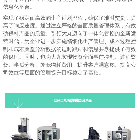
信息化平台。
实现了稳定而高效的生产计划排程，确保了准时交货，提
高了响应速度。通过建立严格的全面质量管理体系，有效
确保料产品的质量。引领大丸迈向了一体化管控的全新运
营时代，为企业进一步实施精细化生产管理、成本过程控
制和成本效益分析数据的适时跟踪和信息共享提供了有效
的保证。同时，也为大丸实现物资全面事前控制、过程监
督、事后分析、降低物耗费用、提升客户满意度、提高公
司效益等层面的管理提升目标奠定了基础。