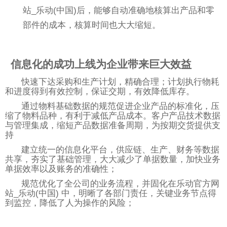
站_乐动(中国)后，能够自动准确地核算出产品和零
部件的成本，核算时间也大大缩短。
信息化的成功上线为企业带来巨大效益
快速下达采购和生产计划，精确合理；计划执行物耗
和进度得到有效控制，保证交期，有效降低库存。
通过物料基础数据的规范促进企业产品的标准化，压
缩了物料品种，有利于减低产品成本。客户产品技术数据
与管理集成，缩短产品数据准备周期，为按期交货提供支
持
建立统一的信息化平台，供应链、生产、财务等数据
共享，夯实了基础管理，大大减少了单据数量，加快业务
单据效率以及账务的准确性；
规范优化了全公司的业务流程，并固化在乐动官方网
站_乐动(中国) 中，明晰了各部门责任，关键业务节点得
到监控，降低了人为操作的风险；