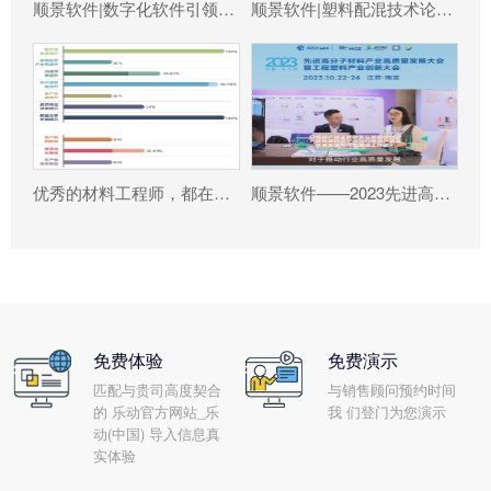
顺景软件|数字化软件引领新材料产业绿色智造新篇章
顺景软件|塑料配混技术论坛上展示数字化的力量
优秀的材料工程师，都在跟这个新朋友打交道!
顺景软件——2023先进高分子材料产业高质量发展大会暨工程塑料产业创新大会
免费体验
免费演示
匹配与贵司高度契合
与销售顾问预约时间
的 乐动官方网站_乐
我 们登门为您演示
动(中国) 导入信息真
实体验