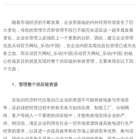
随着市场经济的不断发展，企业所面临的内外经营环境发生了巨
大变化，传统的管理方式和管理手段已不能完全适应这一超常规发展
变化，企业在管理上必须跃上一个更新的台阶。因此，建立企业管理
信息乐动官方网站_乐动(中国) ，在企业内部实现信息化管理已成为当
务之急。而乐动官方网站_乐动(中国)乐动官方网站_乐动(中国) 的核
心价值及目的就是实现对整个供应链的有效管理，主要体现在以下四
个方面：
1、管理整个供应链资源
在知识经济时代仅靠自己企业的资源不可能有效地参与市场竞
争，还必须把经营过程中的有关各方如供应商、制造工厂、分销网
络、客户等纳入一个紧密的供应链中，才能有效地安排企业的产、
供、销活动，满足企业利用全社会一切市场资源快速高效地进行生产
经营的需求，以其进一步提高效率和在市场上获得竞争优势。换句话
说，现代企业竞争不是单一企业与单一企业间的竞争，而是一个企业