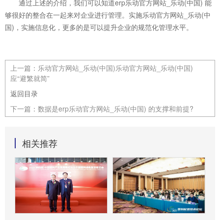
通过上述的介绍，我们可以知道erp乐动官方网站_乐动(中国) 能
够很好的整合在一起来对企业进行管理。实施乐动官方网站_乐动(中
国)，实施信息化，更多的是可以提升企业的规范化管理水平。
上一篇：
乐动官方网站_乐动(中国)乐动官方网站_乐动(中国)
应“避繁就简”
返回目录
下一篇：
数据是erp乐动官方网站_乐动(中国) 的支撑和前提?
相关推荐