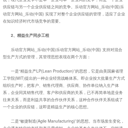
供应链与另一个企业供应链之间的竞争。乐动官方网站_乐动(中国)乐
动官方网站_乐动(中国) 实现了对整个企业供应链的管理，适应了企业
在知识经济时代市场竞争的需要。
2、精益生产同步工程
乐动官方网站_乐动(中国)乐动官方网站_乐动(中国) 支持对混合
型生产方式的管理，其管理思想表现在两个方面：
一是“精益生产LP(Lean Production)”的思想，它是由美国麻省理
工学院(MIT)提出的一种企业经营战略体系。即企业按大批量生产方式
组织生产时，把客户、销售代理商、供应商、协作单位纳入生产体
系，企业同其销售代理、客户和供应商的关系，已不再简单地是业务
往来关系，而是利益共享的合作伙伴关系，这种合作伙伴关系组成了
一个企业的供应链，这即是精益生产的核心思想。
二是“敏捷制造(Agile Manufacturing)”的思想。当市场发生变化，