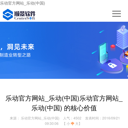
乐动官方网站_乐动(中国)
乐动官方网站_乐动(中国)乐动官方网站_
乐动(中国) 的核心价值
来源： 乐动官方网站_乐动(中国)
人气：4502
发表时间：2016/09/21
09:30:06
【
小
中
大
】