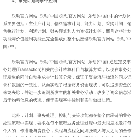
3、事先计划与事中控制
乐动官方网站_乐动(中国)乐动官方网站_乐动(中国) 中的计划体
系主要包括：主生产计划、物料需求计划、能力计划、采购计划、销
售执行计划、利润计划、财务预算和人力资源计划等，而且这些计划
功能与价值控制功能已完全集成到整个供应链乐动官方网站_乐动(中
国) 中。
乐动官方网站_乐动(中国)乐动官方网站_乐动(中国) 通过定义事
务处理(Transaction)相关的会计核算科目与核算方式，以便在事务处
理发生的同时自动生成会计核算分录，保证了资金流与物流的同步记
录和数据的一致性。从而实现了根据财务资金现状，可以追溯资金的
来龙去脉，并进一步追溯所发生的相关业务活动，改变了资金信息滞
后于物料信息的状况，便于实现事中控制和实时做出决策。
此外，计划、事务处理、控制与决策功能都在整个供应链的业务
处理流程中实现，要求在每个流程业务处理过程中最大限度地发挥每
个人的工作潜能与责任心，流程与流程之间则强调人与人之间的合作