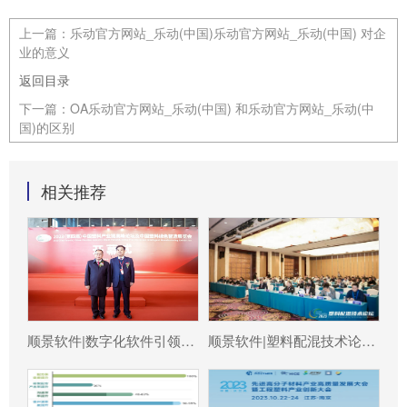
上一篇：
乐动官方网站_乐动(中国)乐动官方网站_乐动(中国) 对企
业的意义
返回目录
下一篇：
OA乐动官方网站_乐动(中国) 和乐动官方网站_乐动(中
国)的区别
相关推荐
顺景软件|数字化软件引领新材料产业绿色智造新篇章
顺景软件|塑料配混技术论坛上展示数字化的力量