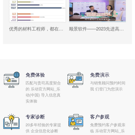
优秀的材料工程师，都在跟这个新朋友打交道!
顺景软件——2023先进高分子材料产业高质量发展大会暨工程塑料产业创新大会
免费体验
免费演示
匹配与贵司高度契合
与销售顾问预约时间
的 乐动官方网站_乐
我 们登门为您演示
动(中国) 导入信息真
实体验
专家诊断
客户参观
20多年经验的专家提
免费预约客户参观亲
供 企业信息化诊断
临 乐动官方网站_乐