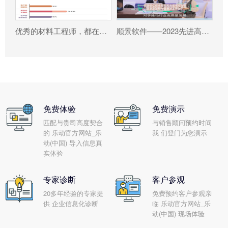
优秀的材料工程师，都在跟这个新朋友打交道!
顺景软件——2023先进高分子材料产业高质量发展大会暨工程塑料产业创新大会
免费体验
免费演示
匹配与贵司高度契合
与销售顾问预约时间
的 乐动官方网站_乐
我 们登门为您演示
动(中国) 导入信息真
实体验
专家诊断
客户参观
20多年经验的专家提
免费预约客户参观亲
供 企业信息化诊断
临 乐动官方网站_乐
动(中国) 现场体验