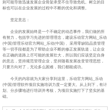
则可能导致迅速发展企业骨架承受不住导致危机。树立的目
标也可以在企业发展的过程中不断的优化和调整。
坚定意志：
企业的发展始终是一个不确定的动态事件，我们做的所
有努力，包括学习先进的管理理念，建设乐动官方网站_乐动
(中国)管理乐动官方网站_乐动(中国) 、采用零缺陷品质管理
等一切手段都是为了帮助企业不断的修正发展轨道，让企业
在正确的道路上尽可能的发展壮大，所以我们应该坚定自身
的意志，坚持规范管理企业，坚持随着发展改变管理思想，
只要方向对了，无论多么困难，我们都能成功。
今天的内容就为大家分享到这里，乐动官方网站_乐动
(中国)管理软件项目实施培训力度一定要大。从上到下，有计
划、分步骤地进行培训并考核，为项目实施打下了坚实的基
础。