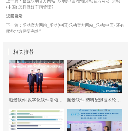
上一篇：
企业乐动官方网站_乐动(中国)管理乐动官方网站_乐动
(中国) 怎样做好车间管理?
返回目录
下一篇：
乐动官方网站_乐动(中国)乐动官方网站_乐动(中国) 还有
哪些地方需要完善?
相关推荐
顺景软件|数字化软件引领新材料产业绿色智造新篇章
顺景软件|塑料配混技术论坛上展示数字化的力量