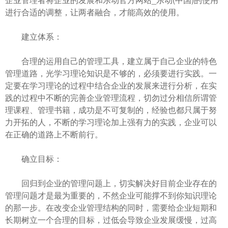
进行合适的调整，让两者融合，才能高效的使用。
建立体系：
合理的运用自己的管理工具，建立属于自己企业的特色
管理道路，光学习理论知识是不够的，必须要进行实践。一
定要在学习理论的过程中结合企业的发展来进行分析，在实
践的过程中不断的完善企业管理流程，切勿过分相信所谓管
理课程、管理书籍，成功是不可复制的，经验也都只属于努
力开拓的人，不断的学习理论加上强有力的实践，企业可以
在正确的道路上不断前行。
确立目标：
回归到企业的管理问题上，切实解决好目前企业存在的
管理问题才是最为重要的，不然企业可能撑不到你知识理论
的那一步。在改变企业管理结构的同时，需要给企业短期和
长期树立一个合理的目标，过低会导致企业发展缓慢，过高