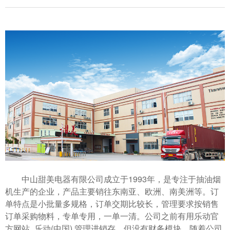
中山甜美电器有限公司成立于1993年，是专注于抽油烟
机生产的企业，产品主要销往东南亚、欧洲、南美洲等。订
单特点是小批量多规格，订单交期比较长，管理要求按销售
订单采购物料，专单专用，一单一清。公司之前有用乐动官
方网站_乐动(中国) 管理进销存，但没有财务模块，随着公司