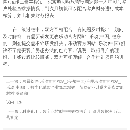
国) 运作已基本稳定，实施顾问就只需每周安排一天时间到客
户处检查数据情况，到次月初就可以配合客户财务进行成本
核算，并出相关财务报表。
在上线过程中，双方互相配合，有问题及时提出，顾问
及时解答，有需要研发更改乐动官方网站_乐动(中国) 程序
的，则会提交需求给研发解决，乐动官方网站_乐动(中国) 解
决不了需要客户另想办法的也向客户说明，取得客户的理
解。上线过程比较顺畅，双方互相理解，合作推进项目的进
程。
上一篇：
顺景软件-乐动官方网站_乐动(中国)管理乐动官方网站_
乐动(中国) ，数字化赋能企业降本增效，帮助企业以退为进应对原
材料“涨价潮”
返回目录
下一篇：
科惠化工：数字化转型带来效益提升 让管理数据变为运
营答案