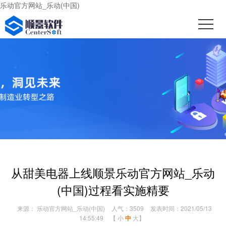
乐动官方网站_乐动(中国)
从甜美电器上线顺景乐动官方网站_乐动
(中国)过程看实施精要
来源： 乐动官方网站_乐动(中国)
人气：3509
发表时间：2021/05/13
14:55:49
【
小
中
大
】