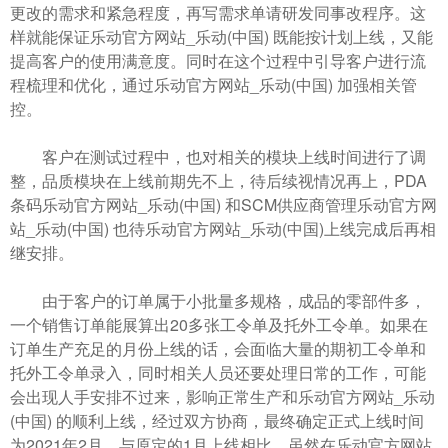
更改的需求和紧急程度，再写需求单请研发同事改程序。这
样就能保证乐动官方网站_乐动(中国) 既能按计划上线，又能
提高客户的使用满意度。同时在这个过程中引导客户进行流
程梳理和优化，通过乐动官方网站_乐动(中国) 加强相关管
控。
客户在测试过程中，也对相关的模块上线时间进行了调
整，品质模块在上线前期先不上，待后续视情况再上，PDA
条码乐动官方网站_乐动(中国) 和SCM供应商管理乐动官方网
站_乐动(中国) 也待乐动官方网站_乐动(中国)上线完成后再相
继安排。
由于客户的订单属于小批量多规格，成品的零部件多，
一个销售订单能展算出20多张工令单及托外工令单。如果在
订单生产充足的月份上线的话，会面临大量的期初工令单和
托外工令单录入，同时相关人员还要处理日常的工作，可能
会出现人手安排不过来，影响正常生产和乐动官方网站_乐动
(中国) 的顺利上线，经过双方协商，最终确定正式上线时间
为2021年2月。与原定的1月上线相比，虽然在乐动官方网站