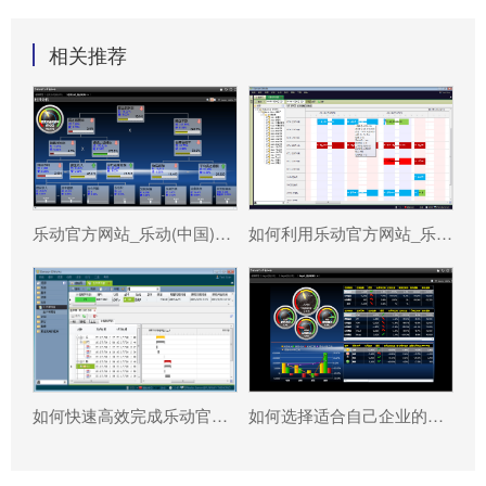
相关推荐
乐动官方网站_乐动(中国)管理乐动官方网站_乐动(中国) 真能将企业数据转化为可执行决策吗?
如何利用乐动官方网站_乐动(中国)软件乐动官方网站_乐动(中国) 更好提升企业运营效率?
如何快速高效完成乐动官方网站_乐动(中国)管理乐动官方网站_乐动(中国) 配置?
如何选择适合自己企业的乐动官方网站_乐动(中国)软件?