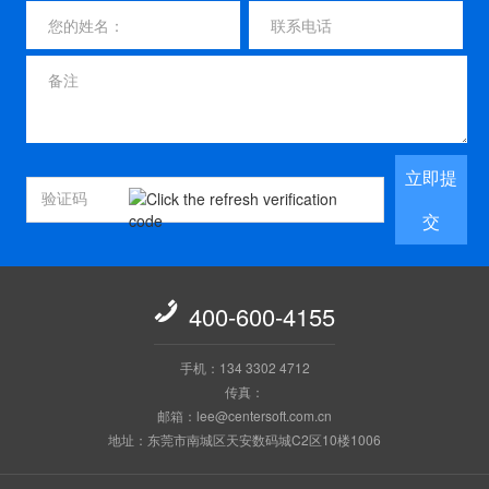
立即提
交

400-600-4155
手机：134 3302 4712
传真：
邮箱：lee@centersoft.com.cn
地址：东莞市南城区天安数码城C2区10楼1006