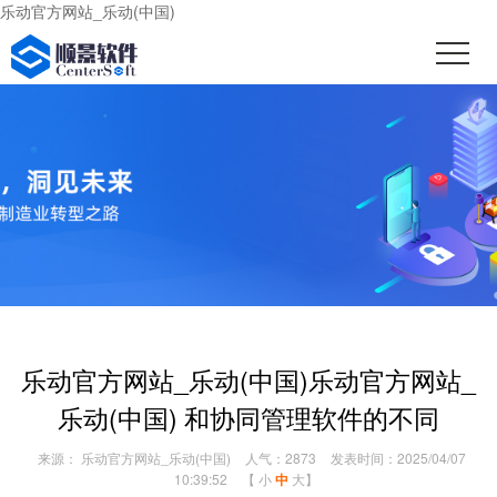
乐动官方网站_乐动(中国)
乐动官方网站_乐动(中国)乐动官方网站_
乐动(中国) 和协同管理软件的不同
来源： 乐动官方网站_乐动(中国)
人气：2873
发表时间：2025/04/07
10:39:52
【
小
中
大
】