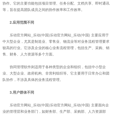
协作。它的主要功能包括项目管理、任务分配、文档共享、即时通讯
等，旨在提高团队成员之间的协作效率和工作效率。
2.应用范围不同
乐动官方网站_乐动(中国)乐动官方网站_乐动(中国) 主要应用于
中大型企业，尤其是制造业、零售业、物流业等对业务流程管理要求
较高的行业。它涉及企业的核心业务流程管理，包括生产、采购、销
售、财务、人力资源等多个方面。
协同管理软件则适用于各种类型的企业和组织，包括中小型企
业、大型企业、政府机构、非营利组织等。它主要用于日常办公和团
队协作，不涉及具体的业务流程管理。
3.用户群体不同
乐动官方网站_乐动(中国)乐动官方网站_乐动(中国) 主要面向企
业的管理层和业务部门，如财务部、生产部、采购部、人力资源部