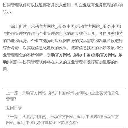
协同管理软件可以快速部署并投入使用，对企业现有业务流程的影响
较小。
综上所述，乐动官方网站_乐动(中国)乐动官方网站_乐动(中国)
与协同管理软件作为企业管理信息化的两大核心工具，各自具有独特
的功能和优势。企业在选择时应根据自身的实际需求和发展阶段进行
综合考虑，以实现信息化建设的效果。随着信息技术的不断发展和企
业管理理念的不断创新，
乐动官方网站_乐动(中国)乐动官方网站_乐
动(中国)
与协同管理软件将在未来的企业管理中发挥更加重要的作
用。
上一篇：
乐动官方网站_乐动(中国)软件如何助力企业实现信息化
管理?
返回目录
下一篇：
从混乱到井然，乐动官方网站_乐动(中国)管理乐动官方
网站_乐动(中国) 如何重塑企业管理流程?