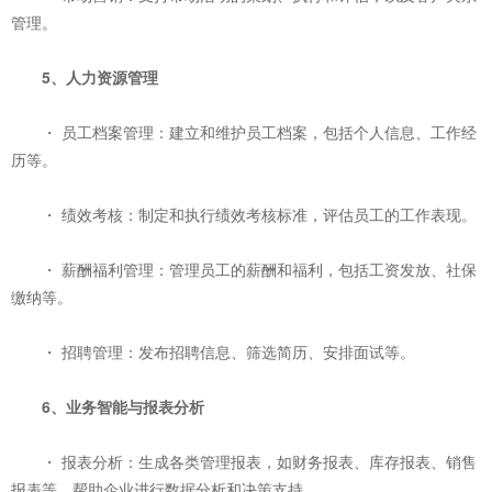
管理。
5、人力资源管理
・ 员工档案管理：建立和维护员工档案，包括个人信息、工作经
历等。
・ 绩效考核：制定和执行绩效考核标准，评估员工的工作表现。
・ 薪酬福利管理：管理员工的薪酬和福利，包括工资发放、社保
缴纳等。
・ 招聘管理：发布招聘信息、筛选简历、安排面试等。
6、业务智能与报表分析
・ 报表分析：生成各类管理报表，如财务报表、库存报表、销售
报表等，帮助企业进行数据分析和决策支持。