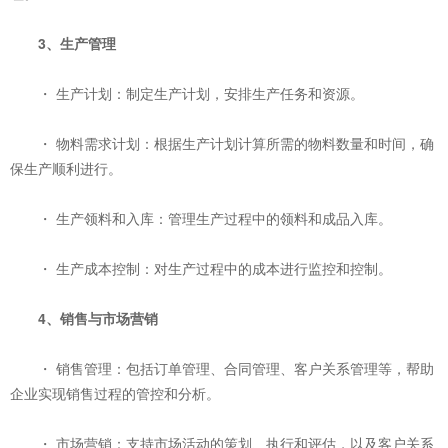
3、生产管理
・ 生产计划：制定生产计划，安排生产任务和资源。
・ 物料需求计划：根据生产计划计算所需的物料数量和时间，确
保生产顺利进行。
・ 生产领料和入库：管理生产过程中的领料和成品入库。
・ 生产成本控制：对生产过程中的成本进行监控和控制。
4、销售与市场营销
・ 销售管理：包括订单管理、合同管理、客户关系管理等，帮助
企业实现销售过程的管控和分析。
・ 市场营销：支持市场活动的策划、执行和评估，以及客户关系