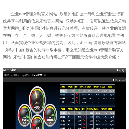
企业erp管理乐动官方网站_乐动(中国) 是一种对企业资源进行有
效共享与利用的信息乐动官方网站_乐动(中国) ，它可以通过信息乐动
官方网站_乐动(中国) 对信息进行充分整理、有效传递，使企业的资源
在购、存、产、销、人、财、物等各个方面能够得到合理地配置与利
用，从而实现企业经营效率的提高。因此，
企业erp管理乐动官方网站
_乐动(中国)
包含的功能非常丰富，那么您知道企业erp管理乐动官方
网站_乐动(中国) 包含功能有哪些吗?下面顺景软件小编为您介绍：