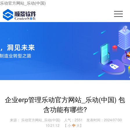
乐动官方网站_乐动(中国)
企业erp管理乐动官方网站_乐动(中国) 包
含功能有哪些?
来源： 乐动官方网站_乐动(中国)
人气：2551
发表时间：2024/07/30
10:21:12
【
小
中
大
】