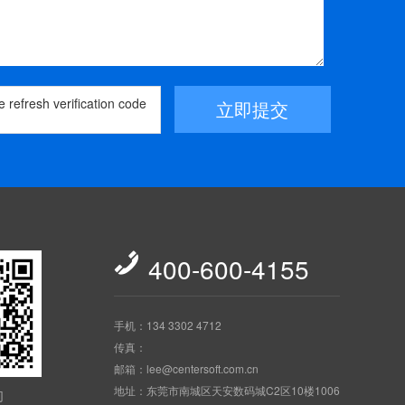
立即提交

400-600-4155
手机：134 3302 4712
传真：
邮箱：lee@centersoft.com.cn
地址：东莞市南城区天安数码城C2区10楼1006
们