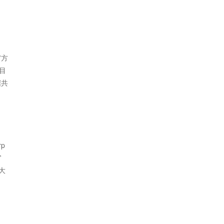
官方
项目
据共
p
官
大