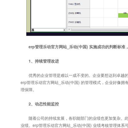
erp管理乐动官方网站_乐动(中国) 实施成功的判断标准
1、持续管理改进
优秀的企业管理是难以一成不变的。企业要想达到卓越的
erp管理乐动官方网站_乐动(中国) 的管理模式，企业好
理保障。
2、动态性能监控
随着公司的持续发展，各职能部门的业绩也更加复杂。此时，
业绩。erp管理乐动官方网站_乐动(中国) 业绩考核管理