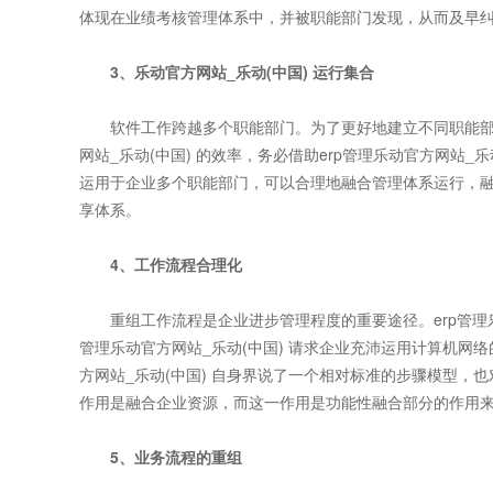
体现在业绩考核管理体系中，并被职能部门发现，从而及早
3、乐动官方网站_乐动(中国) 运行集合
软件工作跨越多个职能部门。为了更好地建立不同职能部
网站_乐动(中国) 的效率，务必借助erp管理乐动官方网站_乐
运用于企业多个职能部门，可以合理地融合管理体系运行，
享体系。
4、工作流程合理化
重组工作流程是企业进步管理程度的重要途径。erp管理乐动
管理乐动官方网站_乐动(中国) 请求企业充沛运用计算机网
方网站_乐动(中国) 自身界说了一个相对标准的步骤模型，也
作用是融合企业资源，而这一作用是功能性融合部分的作用
5、业务流程的重组