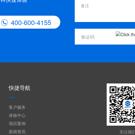
400-600-4155

快捷导航
客户服务
体验中心
项目案例
新闻资讯
关注我