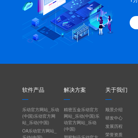
软件产品
解决方案
关于我们
乐动官方网站_乐动
精密五金乐动官方
顺景介绍
(中国)乐动官方网
网站_乐动(中国)乐
研发中心
站_乐动(中国)
动官方网站_乐动
发展历程
(中国)
OA乐动官方网站_
荣誉资质
乐动(中国)
塑胶制品乐动官方