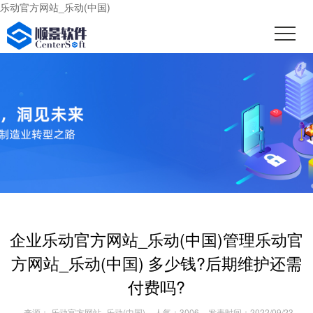
乐动官方网站_乐动(中国)
企业乐动官方网站_乐动(中国)管理乐动官
方网站_乐动(中国) 多少钱?后期维护还需
付费吗?
来源： 乐动官方网站_乐动(中国)
人气：3006
发表时间：2022/09/23