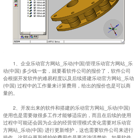
1、企业乐动官方网站_乐动(中国)管理乐动官方网站_乐
动(中国) 多少钱一套，就要看软件公司的报价了，软件公司
会根据开发软件的难易程度以及后续搭建乐动官方网站_乐动
(中国) 过程中的工作量来计算费用，给出的报价也是可以商
量的。
2、开发出来的软件和搭建的乐动官方网站_乐动(中国)
使用也是需要做很多工作才能够适应的，而且在后续的使用
过程中可能还会因为企业的经营管理模式变化需要对乐动官
方网站_乐动(中国) 进行更新维护，这也需要软件公司来进行
操作。这部分更新维护的费用也是要咨询清楚的，如果软件