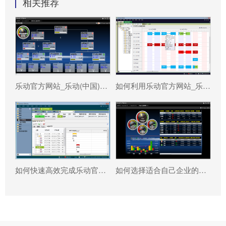
相关推荐
乐动官方网站_乐动(中国)管理乐动官方网站_乐动(中国) 真能将企业数据转化为可执行决策吗?
如何利用乐动官方网站_乐动(中国)软件乐动官方网站_乐动(中国) 更好提升企业运营效率?
如何快速高效完成乐动官方网站_乐动(中国)管理乐动官方网站_乐动(中国) 配置?
如何选择适合自己企业的乐动官方网站_乐动(中国)软件?