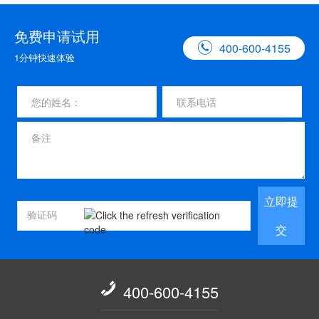
免费申请试用

400-600-4155
1分钟快速体验
立即提
交

400-600-4155