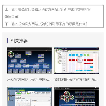
上一篇：
哪些部门会被乐动官方网站_乐动(中国)软件影响?
返回目录
下一篇：
乐动官方网站_乐动(中国)用不好的原因是什么?
相关推荐
乐动官方网站_乐动(中国)管理乐动官方网站_乐动(中国) 真能将企业数据转化为可执行决策吗?
如何利用乐动官方网站_乐动(中国)软件乐动官方网站_乐动(中国) 更好提升企业运营效率?