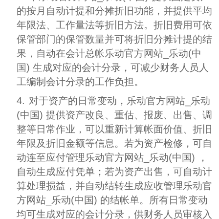
的按月自动计提和分摊折旧功能，并提供平均
年限法、工作量法等折旧方法。折旧费用可依
保管部门的保管数量并可将折旧分摊计提的结
果，自动在会计总帐乐动官方网站_乐动(中
国) 生成对应的会计分录，可减少财务人员人
工编制会计分录的工作负担。
4.
对于资产的日常变动，乐动官方网站_乐动
(中国) 提供资产改良、重估、报废、出售、调
整等日常作业，可以重新计算帐面价值、折旧
年限及折旧金额等信息。若为资产检修，可自
动连至应付管理乐动官方网站_乐动(中国) ，
自动生成应付凭单；若为资产出售，可自动计
算处理损益，并自动结转生成应收管理乐动官
方网站_乐动(中国) 的结帐单。所有日常变动
均可生成对应的会计分录，供财务人员审核入