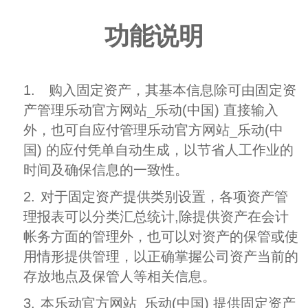
功能说明
1.
购入固定资产，其基本信息除可由固定资
产管理乐动官方网站_乐动(中国) 直接输入
外，也可自应付管理乐动官方网站_乐动(中
国) 的应付凭单自动生成，以节省人工作业的
时间及确保信息的一致性。
2.
对于固定资产提供类别设置，各项资产管
理报表可以分类汇总统计,除提供资产在会计
帐务方面的管理外，也可以对资产的保管或使
用情形提供管理，以正确掌握公司资产当前的
存放地点及保管人等相关信息。
3.
本乐动官方网站_乐动(中国) 提供固定资产