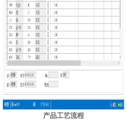
产品
工艺流程