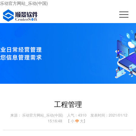
乐动官方网站_乐动(中国)
工程管理
来源： 乐动官方网站_乐动(中国)
人气：4310
发表时间：2021/01/12
15:16:48
【
小
中
大
】