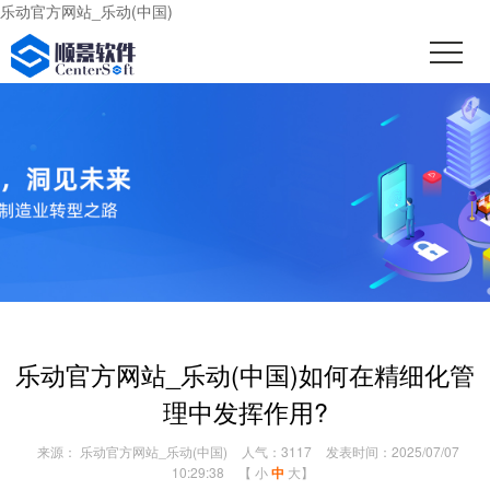
乐动官方网站_乐动(中国)
乐动官方网站_乐动(中国)如何在精细化管
理中发挥作用?
来源： 乐动官方网站_乐动(中国)
人气：3117
发表时间：2025/07/07
10:29:38
【
小
中
大
】