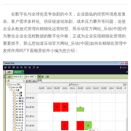
在数字化与全球化竞争加剧的今天，企业面临的经营环境愈发复
杂。客户需求多样化、供应链波动加剧、成本压力攀升等问题，迫使
企业从粗放式管理向精细化运营转型。而乐动官方网站_乐动(中国)作
为整合企业全流程数据的数字化中枢，正成为企业实现精细化管理的
重要抓手。那么您知道
乐动官方网站_乐动(中国)
如何在精细化管理中
发挥作用吗?下面顺景软件小编为您介绍：