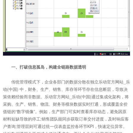
一、打破信息孤岛，构建全链路数据透明
传统管理模式下，企业各部门的数据分散在独立乐动官方网站_乐
动(中国) 中，财务、生产、销售、库存等环节存在信息断层，导致决
策依赖经验而非数据。乐动官方网站_乐动(中国)通过集成化架构，将
采购、生产、销售、物流、财务等模块数据实时打通，形成覆盖全价
值链的“数字镜像”。例如，生产部门可实时查看库存动态，避免因原
材料短缺导致的停工;销售团队能同步获取订单交付进度，及时响应客
户查询;管理层则可通过统一仪表盘监控各环节KPI，快速定位异常。