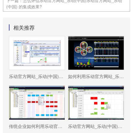
下一篇：
怎么评估乐动官方网站_乐动(中国)乐动官方网站_乐动
(中国) 的集成效果?
相关推荐
乐动官方网站_乐动(中国)乐动官方网站_乐动(中国) 分为哪几种类型?
如何利用乐动官方网站_乐动(中国)软件帮助企业更好地规避风险?
传统企业如何利用乐动官方网站_乐动(中国)乐动官方网站_乐动(中国) 重塑竞争力?
乐动官方网站_乐动(中国)能解决哪些管理问题?