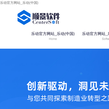
乐动官方网站_乐动(中国)
乐动官方网站_乐动(中国)
乐动官方网站_
Home
Soft