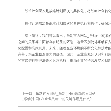
战术计划层次是战略计划层次的具体化，将战略计划转化
操作计划层次是战术计划层次的具体执行和操作，确保乐动
综上所述，我们可以看出，乐动官方网站_乐动(中国)软
之间的关系等方面都存在明显的区别。这些区别使得乐动官方
化配置和高效利用。未来，随着企业环境的不断变化和技术的
完善，为企业创造更大的价值。因此，企业应充分认识和利用
的方式进行管理决策和运营执行，推动企业的持续发展和创
上一篇：
乐动官方网站_乐动(中国)乐动官方网站
_乐动(中国) 在企业战略中的关键作用是什么?