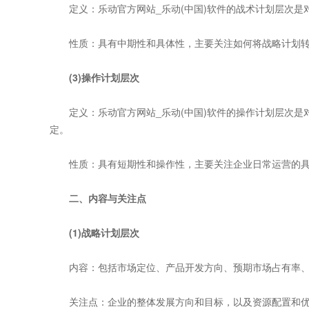
定义：乐动官方网站_乐动(中国)软件的战术计划层次是
性质：具有中期性和具体性，主要关注如何将战略计划转
(3)操作计划层次
定义：乐动官方网站_乐动(中国)软件的操作计划层次是
定。
性质：具有短期性和操作性，主要关注企业日常运营的具
二、内容与关注点
(1)战略计划层次
内容：包括市场定位、产品开发方向、预期市场占有率、
关注点：企业的整体发展方向和目标，以及资源配置和优