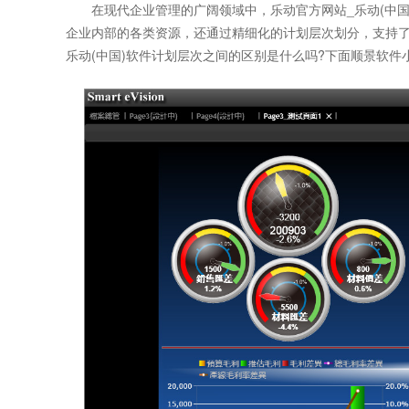
在现代企业管理的广阔领域中，乐动官方网站_乐动(中国
企业内部的各类资源，还通过精细化的计划层次划分，支持
乐动(中国)软件
计划层次之间的区别是什么吗?下面顺景软件