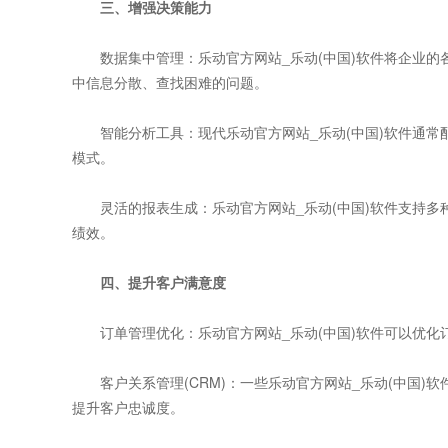
三、增强决策能力
数据集中管理：乐动官方网站_乐动(中国)软件将企业的
中信息分散、查找困难的问题。
智能分析工具：现代乐动官方网站_乐动(中国)软件通常
模式。
灵活的报表生成：乐动官方网站_乐动(中国)软件支持多
绩效。
四、提升客户满意度
订单管理优化：乐动官方网站_乐动(中国)软件可以优化
客户关系管理(CRM)：一些乐动官方网站_乐动(中国)
提升客户忠诚度。