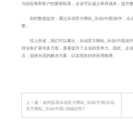
与供应商和客户的紧密联系，企业可以减少库存成本，提升
实时数据监控：通过乐动官方网站_乐动(中国)软件，企
整。
综上所述，我们可以看出，乐动官方网站_乐动(中国)软
持业务扩展等多方面，显著提升了企业的竞争力。因此，企业
点，选择合适的解决方案，以实现良好的应用效果。
上一篇：
如何提高乐动官方网站_乐动(中国)乐动
官方网站_乐动(中国) 的稳定性?