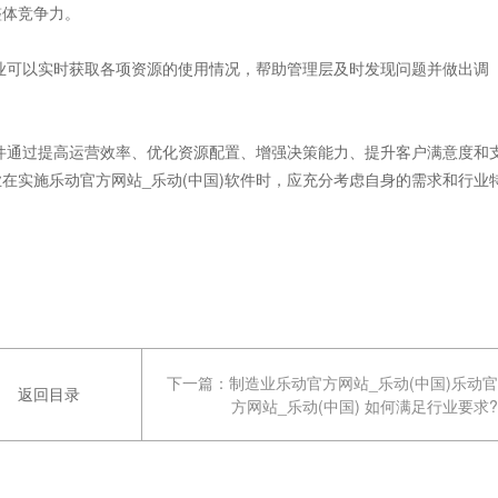
整体竞争力。
业可以实时获取各项资源的使用情况，帮助管理层及时发现问题并做出调
件通过提高运营效率、优化资源配置、增强决策能力、提升客户满意度和
在实施乐动官方网站_乐动(中国)软件时，应充分考虑自身的需求和行业
下一篇：
制造业乐动官方网站_乐动(中国)乐动官
返回目录
方网站_乐动(中国) 如何满足行业要求?