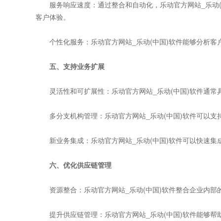
服务响应速度：通过整合和自动化，乐动官方网站_乐动(
客户体验。
个性化服务：乐动官方网站_乐动(中国)软件能够分析客
五、支持业务扩展
灵活性和可扩展性：乐动官方网站_乐动(中国)软件通常
多分支机构管理：乐动官方网站_乐动(中国)软件可以支
新业务集成：乐动官方网站_乐动(中国)软件可以快速集
六、优化供应链管理
资源整合：乐动官方网站_乐动(中国)软件整合企业内部
提升供应链管理：乐动官方网站_乐动(中国)软件能够帮