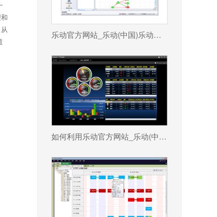
一
理和
，从
乐动官方网站_乐动(中国)乐动官方网站_乐动(中国) 分为哪几种类型?
道
如何利用乐动官方网站_乐动(中国)软件帮助企业更好地规避风险?