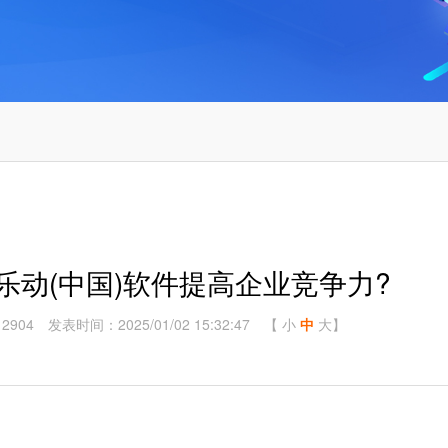
乐动(中国)软件提高企业竞争力?
2904
发表时间：2025/01/02 15:32:47
【
小
中
大
】