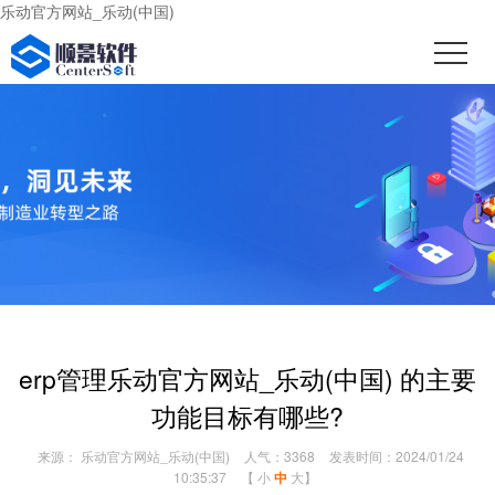
乐动官方网站_乐动(中国)
erp管理乐动官方网站_乐动(中国) 的主要
功能目标有哪些?
来源： 乐动官方网站_乐动(中国)
人气：3368
发表时间：2024/01/24
10:35:37
【
小
中
大
】