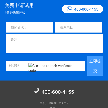
免费申请试用

400-600-4155
1分钟快速体验
立即提
交

400-600-4155
手机：134 3302 4712