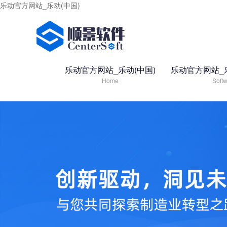
乐动官方网站_乐动(中国)
乐动官方网站_乐动(中国)
乐动官方网站_
Home
Soft