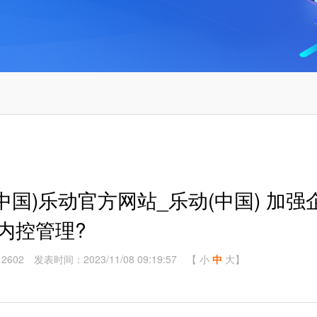
国)乐动官方网站_乐动(中国) 加强
内控管理?
2602
发表时间：2023/11/08 09:19:57
【
小
中
大
】