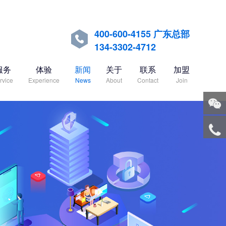
400-600-4155 广东总部

134-3302-4712
服务
体验
新闻
关于
联系
加盟
rvice
Experience
News
About
Contact
Join
关注
微信
服务
热线
回到
顶部