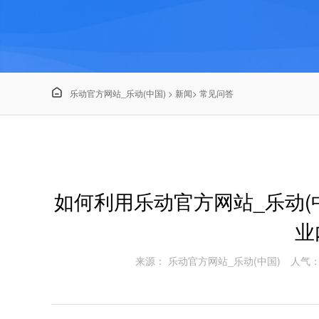

乐动官方网站_乐动(中国)
>
新闻
>
常见问答
如何利用乐动官方网站_乐动(中
业
来源： 乐动官方网站_乐动(中国)
人气：