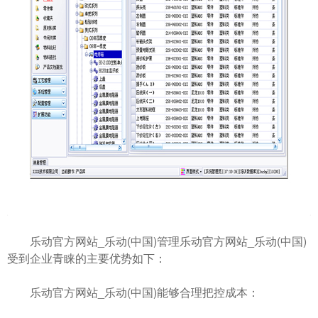
乐动官方网站_乐动(中国)管理乐动官方网站_乐动(中国)
受到企业青睐的主要优势如下：
乐动官方网站_乐动(中国)能够合理把控成本：