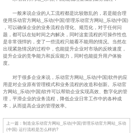
一般来说企业的人工流程都是比较散乱的，若是能合理
使用乐动官方网站_乐动(中国)管理乐动官方网站_乐动(中国)
，可以确保企业的业务流程合理化、规范化，对于任何问
题，都可以在短时间之内解决，同时这套流程的可操作性也
是非常强悍的，变了一些流程只能看不能用的情况。当然在
出现紧急情况的过程中，也能提升企业对市场的反映速度，
提升企业的竞争能力和反应能力，同时也能提升用户体验
度。
对于很多企业来说，乐动官方网站_乐动(中国)软件的应
用是对企业原有管理模式和业务流程的改造和创新。乐动官
方网站_乐动(中国)软件可以帮助企业实现高效、数字化的管
理，平滑企业的业务流程，降低企业日常工作中的各种成
本，从而提高企业的管理效率。
上一篇：
制造业乐动官方网站_乐动(中国)管理乐动官方网站_乐动
(中国) 运行流程是怎么样的?