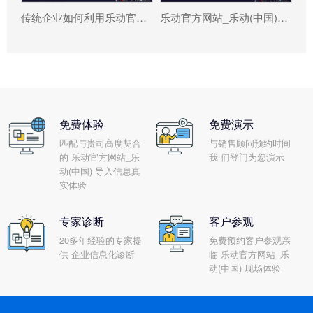
传统企业如何利用乐动官方网站_乐动(中国)乐动官方网站_乐动(中国) 重塑竞争力?
乐动官方网站_乐动(中国)能解决哪些管理问题?
免费体验
免费演示
匹配与贵司高度契合
与销售顾问预约时间
的 乐动官方网站_乐
我 们登门为您演示
动(中国) 导入信息真
实体验
专家诊断
客户参观
20多年经验的专家提
免费预约客户参观亲
供 企业信息化诊断
临 乐动官方网站_乐
动(中国) 现场体验