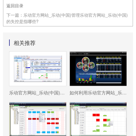
返回目录
下一篇：
乐动官方网站_乐动(中国)管理乐动官方网站_乐动(中国)
的失控是指哪些?
相关推荐
乐动官方网站_乐动(中国)乐动官方网站_乐动(中国) 分为哪几种类型?
如何利用乐动官方网站_乐动(中国)软件帮助企业更好地规避风险?