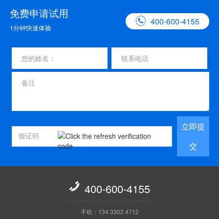
免费申请试用

400-600-4155
1分钟快速体验
立即提
交

400-600-4155
手机：134 3302 4712