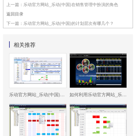
上一篇：
乐动官方网站_乐动(中国)在销售管理中扮演的角色
返回目录
下一篇：
乐动官方网站_乐动(中国)的计划层次有哪几个？
相关推荐
乐动官方网站_乐动(中国)乐动官方网站_乐动(中国) 分为哪几种类型?
如何利用乐动官方网站_乐动(中国)软件帮助企业更好地规避风险?