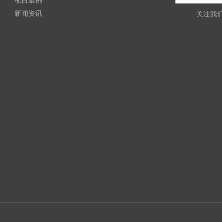
新闻资讯
关注我