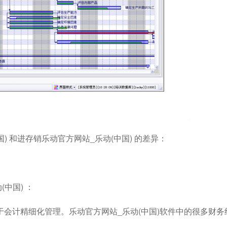
 和进存销乐动官方网站_乐动(中国) 的差异：
中国) ：
计精细化管理。乐动官方网站_乐动(中国)软件中的很多财务