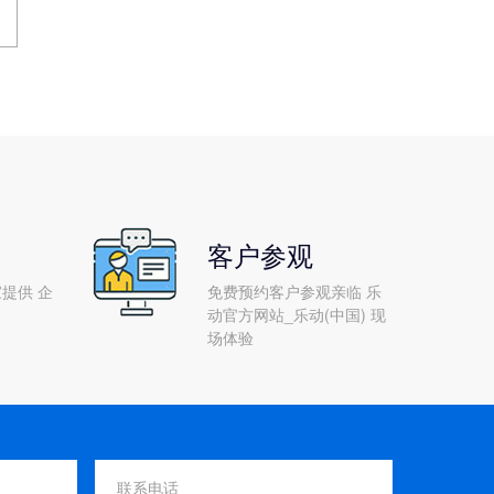
客户参观
提供 企
免费预约客户参观亲临 乐
动官方网站_乐动(中国) 现
场体验