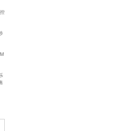
控
涉
M
乐
施