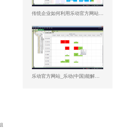
传统企业如何利用乐动官方网站_乐动(中国)乐动官方网站_乐动(中国) 重塑竞争力?
乐动官方网站_乐动(中国)能解决哪些管理问题?
组