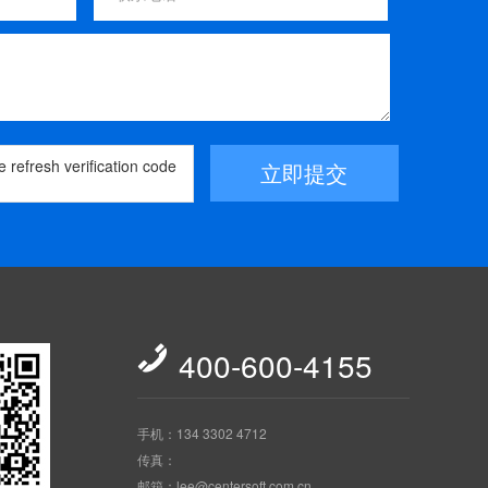
立即提交

400-600-4155
手机：134 3302 4712
传真：
邮箱：lee@centersoft.com.cn