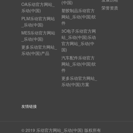
(中国)
OA乐动官方网站_
荣誉资质
乐动(中国)
塑胶制品乐动官方
网站_乐动(中国)软
PLM乐动官方网站
件
_乐动(中国)
3C电子乐动官方网
MES乐动官方网站
站_乐动(中国)乐动
_乐动(中国)
官方网站_乐动(中
更多乐动官方网站_
国)
乐动(中国)产品
汽车配件乐动官方
网站_乐动(中国)软
件
更多乐动官方网站_
乐动(中国)方案
友情链接
© 2019 乐动官方网站_乐动(中国) 版权所有