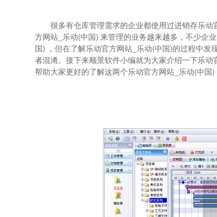
很多有仓库管理需求的企业都使用过进销存乐动官方
方网站_乐动(中国) 来管理的业务越来越多，不少企业
国) ，但在了解乐动官方网站_乐动(中国)的过程中发
者混淆。接下来顺景软件小编就为大家介绍一下乐动官方
帮助大家更好的了解这两个乐动官方网站_乐动(中国)