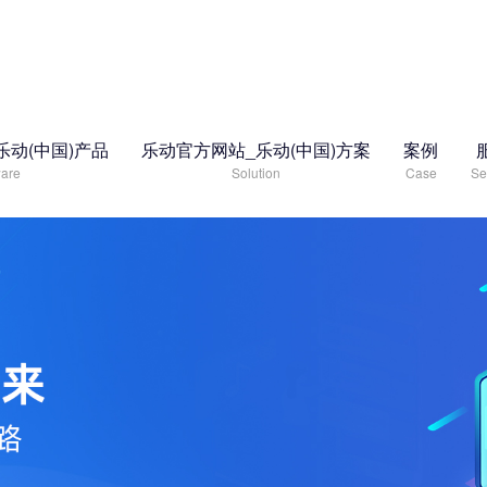
乐动(中国)产品
乐动官方网站_乐动(中国)方案
案例
ware
Solution
Case
Se