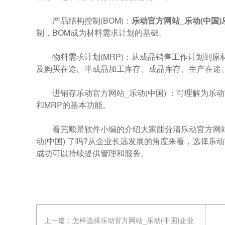
产品结构控制(BOM)：
乐动官方网站_乐动(中国)
制，BOM成为材料需求计划的基础。
物料需求计划(MRP)：从成品销售工作计划到原
及购买在途、半成品加工库存、成品库存、生产在途
进销存乐动官方网站_乐动(中国) ：可理解为乐动官方
和MRP的基本功能。
看完顺景软件小编的介绍大家能分清乐动官方网站_乐
动(中国) 了吗?从企业长远发展的角度来看，选择乐动
成功可以持续提供管理和服务。
上一篇：
怎样选择乐动官方网站_乐动(中国)企业