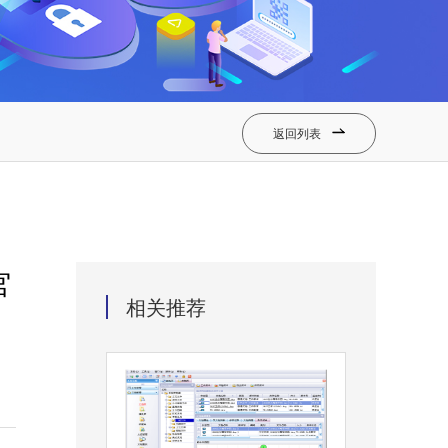
返回列表

官
相关推荐