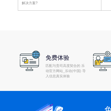
解决方案?
免费体验
匹配与贵司高度契合的 乐
动官方网站_乐动(中国) 导
入信息真实体验