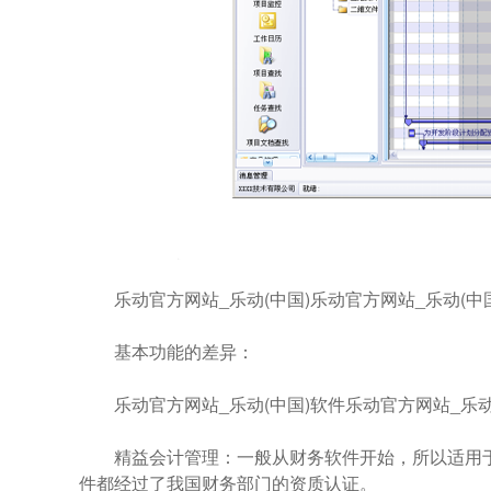
乐动官方网站_乐动(中国)乐动官方网站_乐动(中国)
基本功能的差异：
乐动官方网站_乐动(中国)软件乐动官方网站_乐动(
精益会计管理：一般从财务软件开始，所以适用于会
件都经过了我国财务部门的资质认证。