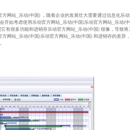
网站_乐动(中国) ，随着企业的发展壮大需要通过信息化乐动
会开始考虑使用乐动官方网站_乐动(中国)乐动官方网站_乐动(中
现它有很多功能和进销存乐动官方网站_乐动(中国) 很像，导致将
网站_乐动(中国)乐动官方网站_乐动(中国) 和进销存的差异
 。